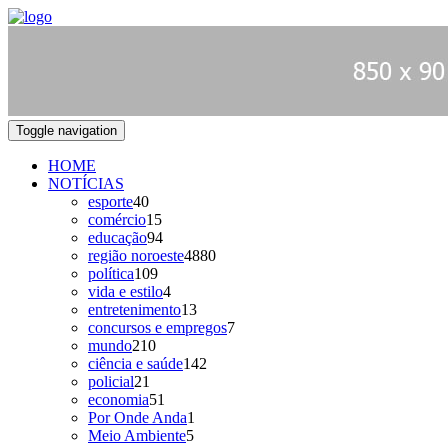
Toggle navigation
HOME
NOTÍCIAS
esporte
40
comércio
15
educação
94
região noroeste
4880
política
109
vida e estilo
4
entretenimento
13
concursos e empregos
7
mundo
210
ciência e saúde
142
policial
21
economia
51
Por Onde Anda
1
Meio Ambiente
5