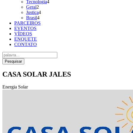
Tecnologia
4
Geral
2
Justiça
4
Brasil
4
PARCEIROS
EVENTOS
VÍDEOS
ENQUETE
CONTATO
Pesquisar
CASA SOLAR JALES
Energia Solar